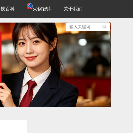
餐饮百科
火锅智库
关于我们