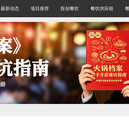
最新动态
项目推荐
投创餐饮
餐饮供应链