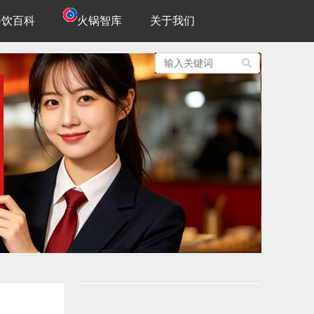
餐饮百科
火锅智库
关于我们