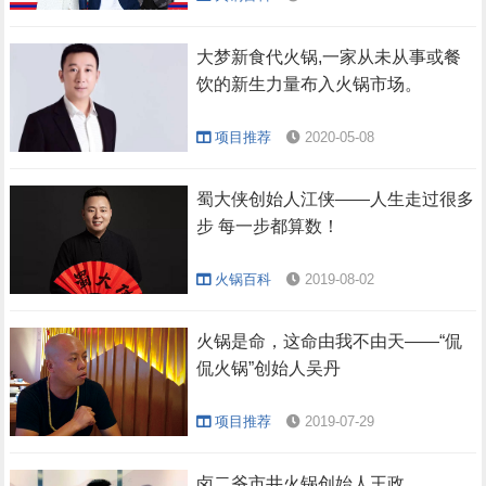
大梦新食代火锅,一家从未从事或餐
饮的新生力量布入火锅市场。
项目推荐
2020-05-08
蜀大侠创始人江侠——人生走过很多
步 每一步都算数！
火锅百科
2019-08-02
火锅是命，这命由我不由天——“侃
侃火锅”创始人吴丹
项目推荐
2019-07-29
卤二爷市井火锅创始人王政