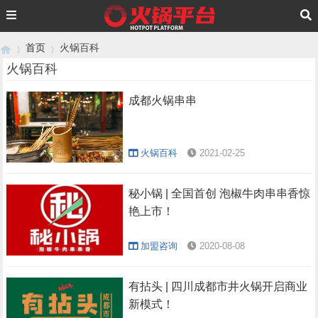
首页
火锅百科
火锅百科
成都火锅串串
›
›
火锅百科
2021-02-25
秘小锅 | 全国首创 泡椒牛肉串串香惊
艳上市！
加盟咨询
2020-08-08
有拈头 | 四川成都市井火锅开启商业
新模式！