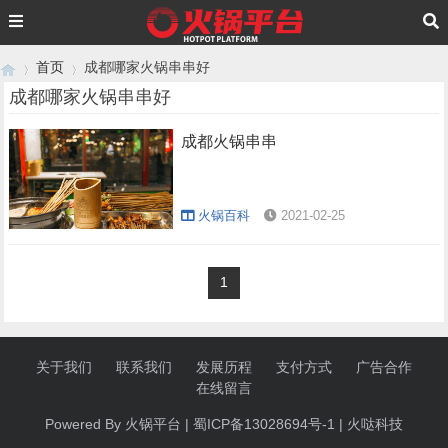
首页
成都哪家火锅串串好
成都哪家火锅串串好
成都火锅串串
›
›
火锅百科
2021-02-25
1
关于我们
联系我们
发展历程
支付方式
广告合作
在线留言
Powered By 火锅
平台
|
蜀ICP备13028694号-1
|
火哒科技