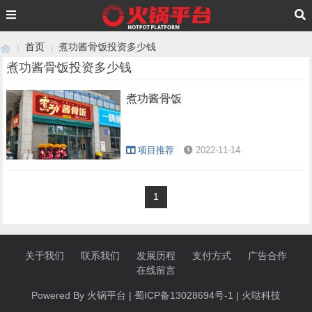
首页
煮功酱骨饭投资多少钱
煮功酱骨饭投资多少钱
煮功酱骨饭
›
›
项目推荐
2022-11-14
1
关于我们
联系我们
发展历程
支付方式
广告合作
在线留言
Powered By 火锅
平台
|
蜀ICP备13028694号-1
|
火哒科技