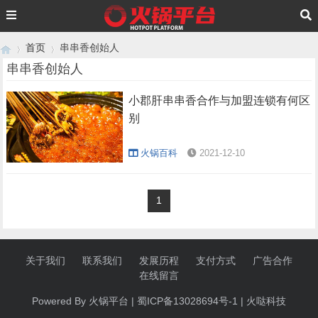
首页
串串香创始人
串串香创始人
小郡肝串串香合作与加盟连锁有何区
›
›
别
火锅百科
2021-12-10
1
关于我们
联系我们
发展历程
支付方式
广告合作
在线留言
Powered By 火锅
平台
|
蜀ICP备13028694号-1
|
火哒科技