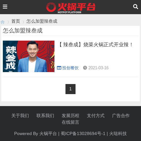
首页
怎么加盟辣叁成
怎么加盟辣叁成
【 辣叁成】烧菜火锅正式开业辣！
›
›
投创餐饮
2021-03-16
1
关于我们
联系我们
发展历程
支付方式
广告合作
在线留言
Powered By 火锅
平台
|
蜀ICP备13028694号-1
|
火哒科技