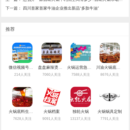
下一篇：
四川首家首家牛油企业推出新品“多肽牛油”
推荐
微信视频号团购，下一个万亿级风口！手把手教你如何“快准稳”开通，抢占第一波红利
盘盘麻辣烫引领者——煮小篓
火锅运营急救中心
川渝火锅底料乐人食品
214人关注
7060人关注
7588人关注
8676人关注
火锅底料生产厂
火锅档案
独轮火锅
火锅锅具定制
7628人关注
9091人关注
13137人关注
7791人关注