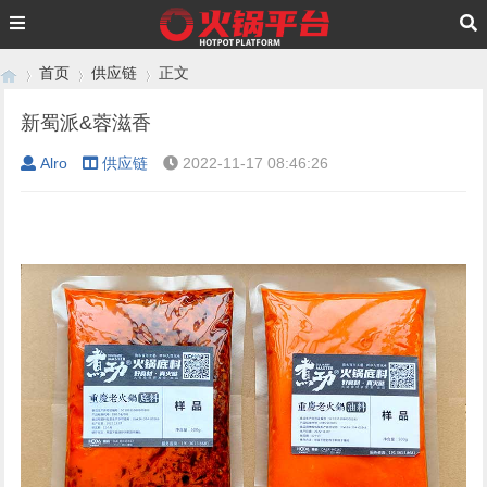
首页
供应链
正文
新蜀派&蓉滋香
Alro
供应链
2022-11-17 08:46:26
›
›
›