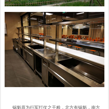
锅魁原为行军打仗之干粮，北方有锅魁，南方