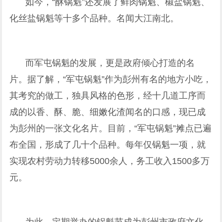
如今，“酥锅魁”还发展了鲜肉锅魁、椒盐锅魁、
化丝盐锅魁等十多个品种。名闻大江南北。
而军屯锅魁的发展，更是政府倾心打造的名
片。据了解，“军屯锅魁”作为彭州有名的地方小吃，
其考究的做工，独具风格的色形，经十几道工序而
成的以香、酥、脆、细嫩化渣闻名的口感，现已成
为彭州的一张文化名片。目前，“军屯锅魁”摊点已遍
布全国，形成了几十个品种。每年仅锅魁一项，就
实现农村劳动力转移5000余人，务工收入1500多万
元。
为此，定期举办的锅魁节成为彭州市政府文化