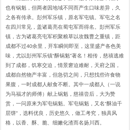
也有锅魁，但两者因地域不同而产生口味差异，久
之各有传承。彭州军乐镇，原名军屯镇。军屯之名
在四川常见，盖诸葛亮在蜀屯军而得名。彭州军乐
镇，古为诸葛亮屯军积聚粮草以攻魏曹之重镇，距
成都不过40余里，开车瞬间即至，这里盛产各色美
味，尤以彭州军乐镇“酥锅魁”著名！相传，慈禧逃难
到了成都，饥寒交迫，情景窘迫难耐，天府之国，
成都自然物产丰富，但急切之间，只想找些许食物
果腹，一时成都人献食不断。其中一成都人（一说
为马福才的师傅）献上锅魁，慈禧尝后，大为赞
赏，一问原来为军屯锅魁。军屯锅魁，又名“酥油千
层饼”，选料优良，历史悠久，做工考究，独具风
格，以香、酥、脆、细嫩化渣而名扬川西。