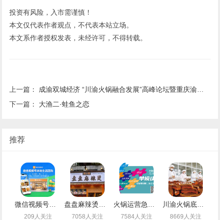
投资有风险，入市需谨慎！
本文仅代表作者观点，不代表本站立场。
本文系作者授权发表，未经许可，不得转载。
上一篇：
成渝双城经济 “川渝火锅融合发展”高峰论坛暨重庆渝中火锅烧烤行业商会成立大会暨四川省火锅协会与重庆渝中火锅烧烤行业商会达成川渝火锅合作签约仪式
下一篇：
大渔二·蛙鱼之恋
推荐
微信视频号团购，下一个万亿级风口！手把手教你如何“快准稳”开通，抢占第一波红利
盘盘麻辣烫引领者——煮小篓
火锅运营急救中心
川渝火锅底料乐人食品
209人关注
7058人关注
7584人关注
8669人关注