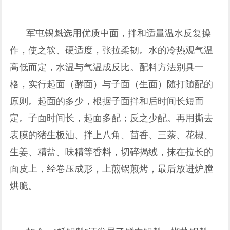
军屯锅魁
选用优质中面，拌和适量温水反复操
作，使之软、硬适度，张拉柔韧。水的冷热观气温
高低而定，水温与气温成反比。配料方法别具一
格，实行起面（酵面）与子面（生面）随打随配的
原则。起面的多少，根据子面拌和后时间长短而
定。子面时间长，起面多配；反之少配。再用撕去
表膜的猪生板油、拌上八角、茴香、三萘、花椒、
生姜、精盐、味精等香料，切碎揭绒，抹在拉长的
面皮上，经卷压成形，上煎锅煎烤，最后放进炉膛
烘脆。