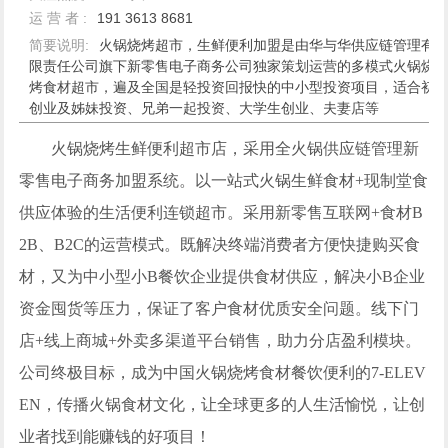
运 营 者 :
191 3613 8681
简要说明:
火锅烧烤超市，生鲜便利加盟是由华与华供应链管理有
限责任公司旗下新零售电子商务公司独家策划运营的多模式火锅烧
烤食材超市，遍及全国是轻投资回报快的中小型投资项目，适合初
创业及姊妹投资、兄弟一起投资、大学生创业、夫妻店等
火锅烧烤生鲜便利超市店，采用全火锅供应链管理新
零售电子商务加盟系统。以一站式火锅生鲜食材+现制堂食
供应体验的生活便利连锁超市。采用新零售互联网+食材B
2B、B2C的运营模式。既解决终端消费者方便快捷购买食
材，又为中小型小B餐饮企业提供食材供应，解决小B企业
资金囤货等压力，保证了客户食材优质安全问题。线下门
店+线上商城+外卖多渠道平台销售，助力分店盈利模块。
公司终极目标，成为中国火锅烧烤食材餐饮便利的7-ELEV
EN，传播火锅食材文化，让全球更多的人生活愉悦，让创
业者找到能赚钱的好项目！