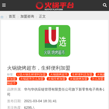
首页
加盟咨询
正文
›
›
›
火锅烧烤超市，生鲜便利加盟
标签:
U选火锅生鲜便利加盟
火锅烧烤超市
生鲜便利店加盟
火锅超
市加盟
火锅超市怎么加盟
火锅生鲜加盟
火锅烧烤加盟
怎么加盟火
锅超市
品牌所属:
华与华供应链管理有限责任公司旗下新零售电子商务公
司
发布日期:
2021-03-04 18:31:41
关注热度:
6295
人