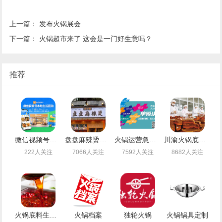
上一篇：
发布火锅展会
下一篇：
火锅超市来了 这会是一门好生意吗？
推荐
微信视频号团购，下一个万亿级风口！手把手教你如何“快准稳”开通，抢占第一波红利
盘盘麻辣烫引领者——煮小篓
火锅运营急救中心
川渝火锅底料乐人食品
222人关注
7066人关注
7592人关注
8682人关注
火锅底料生产厂
火锅档案
独轮火锅
火锅锅具定制